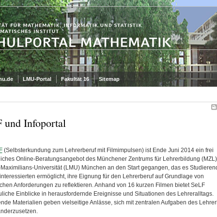
mu.de
LMU-Portal
Fakultät 16
Sitemap
 und Infoportal
F
(Selbsterkundung zum Lehrerberuf mit Filmimpulsen) ist Ende Juni 2014 ein frei
iches Online-Beratungsangebot des Münchener Zentrums für Lehrerbildung (MZL)
Maximilians-Universität (LMU) München an den Start gegangen, das es Studiere
interessierten ermöglicht, ihre Eignung für den Lehrerberuf auf Grundlage von
ischen Anforderungen zu reflektieren. Anhand von 16 kurzen Filmen bietet SeLF
liche Einblicke in herausfordernde Ereignisse und Situationen des Lehreralltags.
ende Materialien geben vielseitige Anlässe, sich mit zentralen Aufgaben des Lehrer
nderzusetzen.