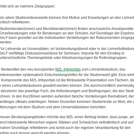
chtet sich an mehrere Zielgruppen:
Vor allem Studieninteressierte können ihre Motive und Erwartungen an den Lehrer
kritisch reflektieren.
Studienberater(innen) und Berufsberater(innen) finden anschauliche Ansatzpunkte 
Einzelberatungen oder für Beratungen an den Schulen. Auf Grundlage der Ergebni
SeLF kann gezielter auf die individuellen Vorstellungen der Ratsuchenden eingeg
werden.
Für Lehrende an Universitäten, im Vorbereitungsdienst oder in der Lehrerfortbildung
SeLF vielfältige Diskussionsanlässe für Seminare, Impulse für den Einstieg in
unterschiedliche Themengebiete oder Arbeitsanregungen für Referatsgruppen.
t Bestandteil des neu konzipierten
MZL-Infoportals
zum Lehramtsstudium, das
interessenten systematisch Entscheidungshilfen für die Studienwahl gibt. Eine weit
e Komponente des MZL-Infoportals ist die filmbasierte Präsentation von Fächern, di
eines Lehramtsstudiums gewählt werden können. Die durchschnittlich vierminüti
s skizzieren das jeweilige Fach, die Anforderungen und Bedingungen, die das Stud
chnen. In den Kurzfilmen werden außerdem falsche Vorstellungen thematisiert, de
anfänger oftmals unterliegen. Neben Dozenten kommen Studierende zu Wort, die 
rfahrungen mit dem Studium und dem Universitätsleben berichten.
 neuen Beratungsangeboten möchte das MZL einen Beitrag leisten, dass junge, a
eruf interessierte Menschen eigene Stärken und Schwächen selbstkritisch und auf 
tsnahen Grundlage reflektieren und somit auch der eigenen Verantwortung für den
erfolg noch besser gerecht werden können.