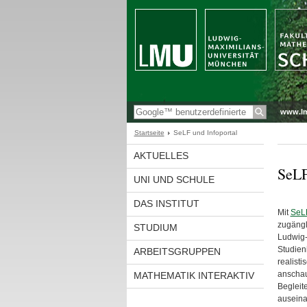
www.l
Startseite
SeLF und Infoportal
AKTUELLES
SeLF
UNI UND SCHULE
DAS INSTITUT
Mit
SeL
zugängl
STUDIUM
Ludwig-
Studien
ARBEITSGRUPPEN
realist
anschau
MATHEMATIK INTERAKTIV
Begleit
auseina