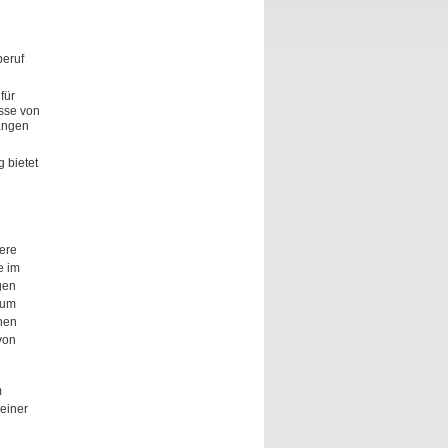
beruf
für
sse von
angen
 bietet
ere
e im
gen
ium
nen
von
m
einer