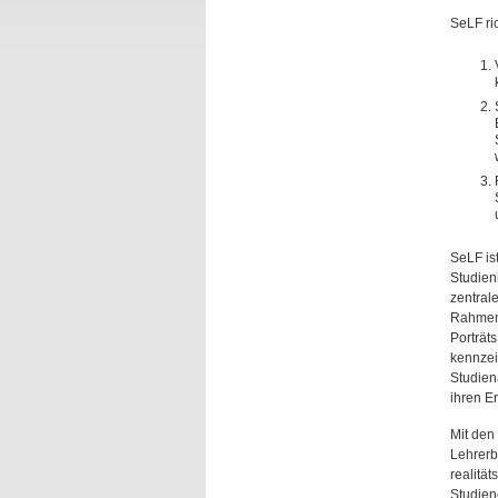
SeLF ri
SeLF is
Studien
zentral
Rahmen 
Porträt
kennzei
Studien
ihren E
Mit den
Lehrerb
realitä
Studien